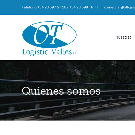
Saltar
Teléfono +34 93 697 51 58 / +34 93 699 16 11
|
comercial@otlogis
al
contenido
INICIO
Quienes somos