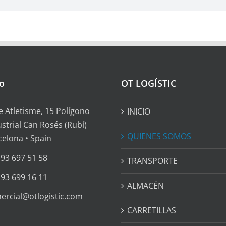
o
OT LOGÍSTIC
le Atletisme, 15 Polígono
INICIO
ustrial Can Rosés (Rubí)
QUIENES SOMOS
celona • Spain
 93 697 51 58
TRANSPORTE
 93 699 16 11
ALMACÉN
ercial@otlogistic.com
CARRETILLAS