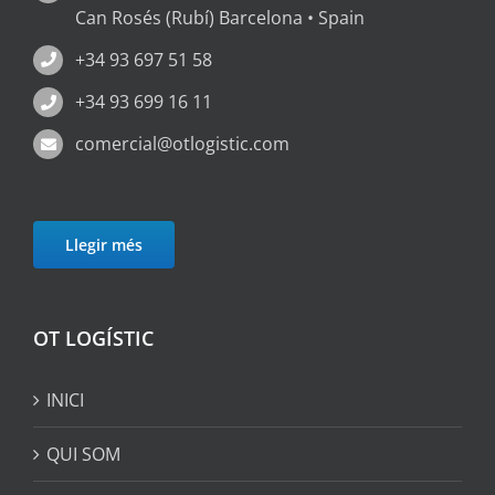
Can Rosés (Rubí) Barcelona • Spain
+34 93 697 51 58
+34 93 699 16 11
comercial@otlogistic.com
Llegir més
OT LOGÍSTIC
INICI
QUI SOM